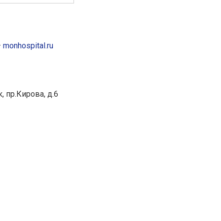
—
monhospital.ru
, пр.Кирова, д.6