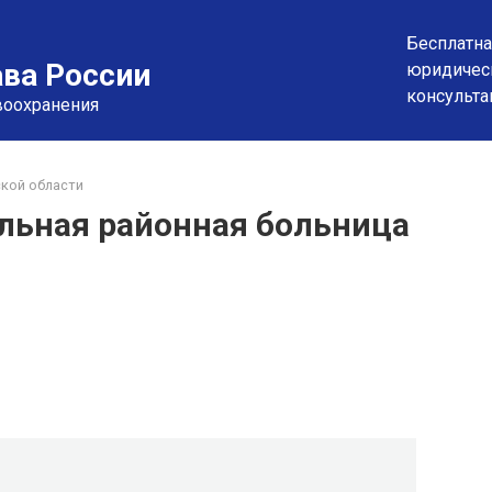
Бесплатна
ва России
юридичес
консульта
воохранения
кой области
льная районная больница