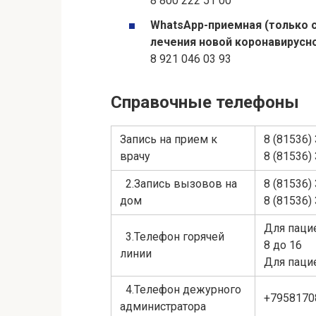
8 800 222 51 00
WhatsApp-приемная (только 
лечения новой коронавирусн
8 921 046 03 93
Справочные телефоны
Запись на прием к
8 (81536) 
врачу
8 (81536) 
2.Запись вызовов на
8 (81536) 
дом
8 (81536) 
Для паци
3.Телефон горячей
8 до 16
линии
Для пацие
4.Телефон дежурного
+79581708
администратора